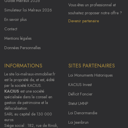
Guide Malraux 2026
Vous êtes un professionnel et
Simulateur loi Malraux 2026
souhaitez proposer notre offre ?
En savoir plus
Devenir partenaire
Contact
Mentions légales
Données Personnelles
INFORMATIONS
SITES PARTENAIRES
Le site
loi-malraux-immobilier.fr
Loi Monuments Historiques
est la propriété de, et est, édité
KACIUS Invest
par la société KACIUS.
KACIUS
est une société
Déficit Foncier
spécialisée dans le conseil en
gestion de patrimoine et la
Statut LMNP
défiscalisation.
Loi Denormandie
SARL au capital de 130 000
euros
Loi Jeanbrun
Siège social : 182, rue de Rivoli,