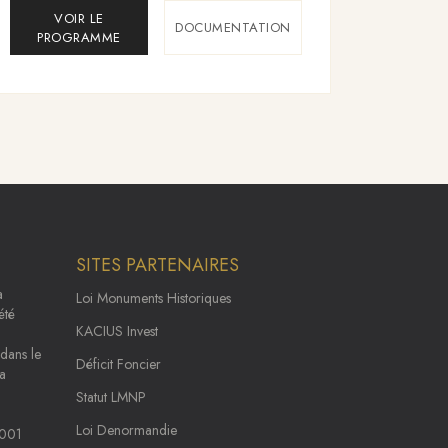
VOIR LE
V
DOCUMENTATION
PROGRAMME
PRO
SITES PARTENAIRES
a
Loi Monuments Historiques
été
KACIUS Invest
 dans le
Déficit Foncier
la
Statut LMNP
Loi Denormandie
5001