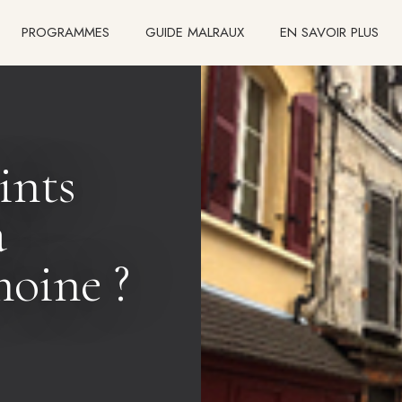
PROGRAMMES
GUIDE MALRAUX
EN SAVOIR PLUS
ints
a
moine ?