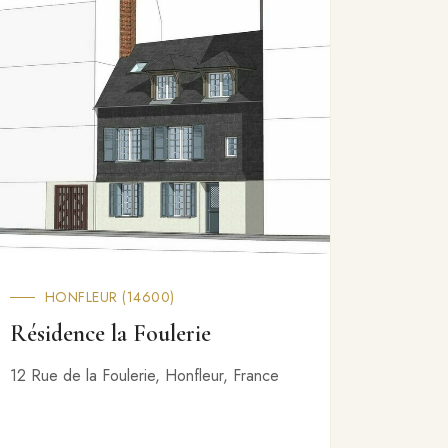
HONFLEUR (14600)
NA
Résidence la Foulerie
Le 17
12 Rue de la Foulerie, Honfleur, France
17 Rue d