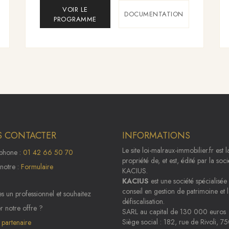
VOIR LE
DOCUMENTATION
PROGRAMME
 CONTACTER
INFORMATIONS
Le site
loi-malraux-immobilier.fr
est l
éphone :
01 42 66 50 70
propriété de, et est, édité par la soci
notre :
Formulaire
KACIUS.
KACIUS
est une société spécialisée
conseil en gestion de patrimoine et 
s un professionnel et souhaitez
défiscalisation.
r notre offre ?
SARL au capital de 130 000 euros
Siège social : 182, rue de Rivoli, 7
 partenaire